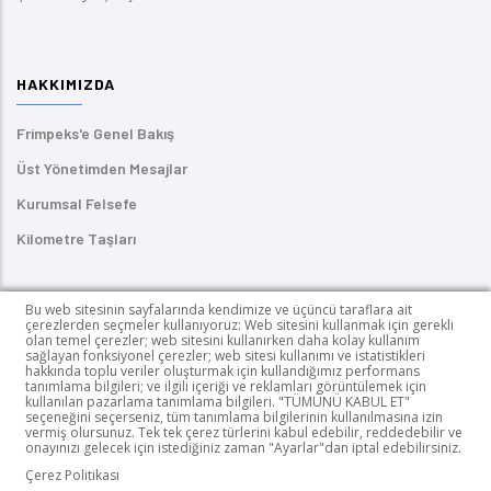
HAKKIMIZDA
Frimpeks'e Genel Bakış
Üst Yönetimden Mesajlar
Kurumsal Felsefe
Kilometre Taşları
ÜRÜNLERIMIZ
Bu web sitesinin sayfalarında kendimize ve üçüncü taraflara ait
çerezlerden seçmeler kullanıyoruz: Web sitesini kullanmak için gerekli
olan temel çerezler; web sitesini kullanırken daha kolay kullanım
Kendinden Yapışkanlı Etiketler
sağlayan fonksiyonel çerezler; web sitesi kullanımı ve istatistikleri
hakkında toplu veriler oluşturmak için kullandığımız performans
UV Mürekkepler
tanımlama bilgileri; ve ilgili içeriği ve reklamları görüntülemek için
kullanılan pazarlama tanımlama bilgileri. "TÜMÜNÜ KABUL ET"
seçeneğini seçerseniz, tüm tanımlama bilgilerinin kullanılmasına izin
PUR HotMelt Yapıştırıcılar
vermiş olursunuz. Tek tek çerez türlerini kabul edebilir, reddedebilir ve
onayınızı gelecek için istediğiniz zaman "Ayarlar"dan iptal edebilirsiniz.
Ahşap Kaplama Kimyasalları
Çerez Politikası