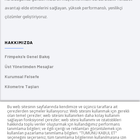
avantajı elde etmelerini sağlayan, yüksek performanslı, yenilikçi
çözümler geliştiriyoruz.
HAKKIMIZDA
Frimpeks'e Genel Bakış
Üst Yönetimden Mesajlar
Kurumsal Felsefe
Kilometre Taşları
ÜRÜNLERIMIZ
Bu web sitesinin sayfalarında kendimize ve üçüncü taraflara ait
çerezlerden seçmeler kullanıyoruz: Web sitesini kullanmak için gerekli
olan temel çerezler; web sitesini kullanırken daha kolay kullanım
Kendinden Yapışkanlı Etiketler
sağlayan fonksiyonel çerezler; web sitesi kullanımı ve istatistikleri
hakkında toplu veriler oluşturmak için kullandığımız performans
UV Mürekkepler
tanımlama bilgileri; ve ilgili içeriği ve reklamları görüntülemek için
kullanılan pazarlama tanımlama bilgileri. "TÜMÜNÜ KABUL ET"
seçeneğini seçerseniz, tüm tanımlama bilgilerinin kullanılmasına izin
PUR HotMelt Yapıştırıcılar