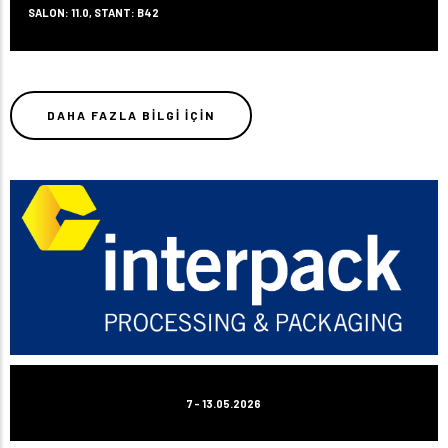
SALON: 11.0, STANT: B42
DAHA FAZLA BILGI IÇIN
7 - 13.05.2026