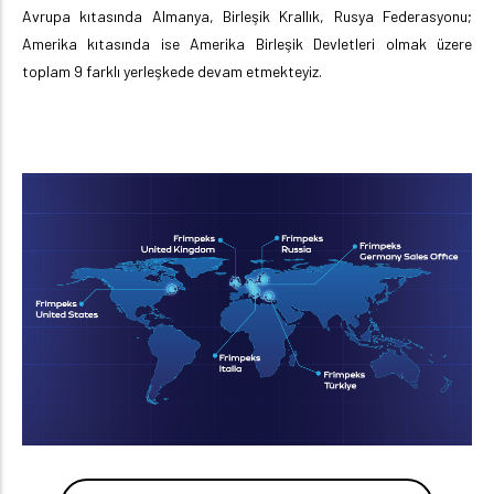
Avrupa kıtasında Almanya, Birleşik Krallık, Rusya Federasyonu;
Amerika kıtasında ise Amerika Birleşik Devletleri olmak üzere
toplam 9 farklı yerleşkede devam etmekteyiz.