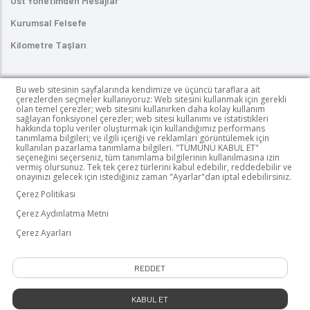
Üst Yönetimden Mesajlar
Kurumsal Felsefe
Kilometre Taşları
ÜRÜNLERIMIZ
Bu web sitesinin sayfalarında kendimize ve üçüncü taraflara ait
çerezlerden seçmeler kullanıyoruz: Web sitesini kullanmak için gerekli
olan temel çerezler; web sitesini kullanırken daha kolay kullanım
Kendinden Yapışkanlı Etiketler
sağlayan fonksiyonel çerezler; web sitesi kullanımı ve istatistikleri
hakkında toplu veriler oluşturmak için kullandığımız performans
UV Mürekkepler
tanımlama bilgileri; ve ilgili içeriği ve reklamları görüntülemek için
kullanılan pazarlama tanımlama bilgileri. "TÜMÜNÜ KABUL ET"
seçeneğini seçerseniz, tüm tanımlama bilgilerinin kullanılmasına izin
PUR HotMelt Yapıştırıcılar
vermiş olursunuz. Tek tek çerez türlerini kabul edebilir, reddedebilir ve
onayınızı gelecek için istediğiniz zaman "Ayarlar"dan iptal edebilirsiniz.
Ahşap Kaplama Kimyasalları
Çerez Politikası
Çerez Aydınlatma Metni
Çerez Ayarları
KVK Politikası
|
Veri Sahibi Başvuru Formu
|
Gizlilik Politikası
|
Çerez
REDDET
Aydınlatma Metni
|
Yasal Uyarı
|
Bilgi Toplumu Hizmetleri
Tüm hakları saklıdır © 2023 Frimpeks
KABUL ET