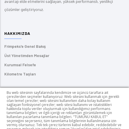
avantajı elde etmelerini sağlayan, yüksek performanslı, yenilikçi
çözümler geliştiriyoruz.
HAKKIMIZDA
Frimpeks'e Genel Bakış
Üst Yönetimden Mesajlar
Kurumsal Felsefe
Kilometre Taşları
ÜRÜNLERIMIZ
Bu web sitesinin sayfalarında kendimize ve üçüncü taraflara ait
çerezlerden seçmeler kullanıyoruz: Web sitesini kullanmak için gerekli
olan temel çerezler; web sitesini kullanırken daha kolay kullanım
Kendinden Yapışkanlı Etiketler
sağlayan fonksiyonel çerezler; web sitesi kullanımı ve istatistikleri
hakkında toplu veriler oluşturmak için kullandığımız performans
UV Mürekkepler
tanımlama bilgileri; ve ilgili içeriği ve reklamları görüntülemek için
kullanılan pazarlama tanımlama bilgileri. "TÜMÜNÜ KABUL ET"
seçeneğini seçerseniz, tüm tanımlama bilgilerinin kullanılmasına izin
PUR HotMelt Yapıştırıcılar
vermiş olursunuz. Tek tek çerez türlerini kabul edebilir, reddedebilir ve
onayınızı gelecek için istediğiniz zaman "Ayarlar"dan iptal edebilirsiniz.