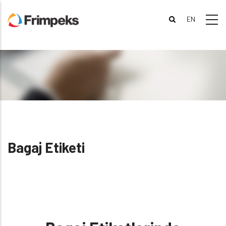
Skip
to
main
content
Bagaj Etiketi